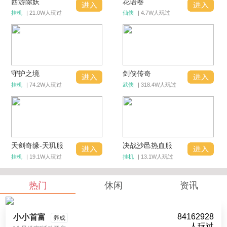
西游除妖
花语卷
挂机
| 21.0W人玩过
仙侠
| 4.7W人玩过
守护之境
剑侠传奇
挂机
| 74.2W人玩过
武侠
| 318.4W人玩过
天剑奇缘-天玑服
决战沙邑热血服
挂机
| 19.1W人玩过
挂机
| 13.1W人玩过
热门
休闲
资讯
84162928
小小首富
养成
人玩过