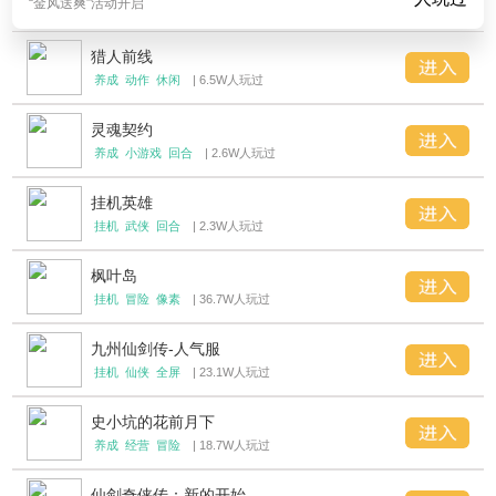
“金风送爽”活动开启
猎人前线
养成
动作
休闲
| 6.5W人玩过
灵魂契约
养成
小游戏
回合
| 2.6W人玩过
挂机英雄
挂机
武侠
回合
| 2.3W人玩过
枫叶岛
挂机
冒险
像素
| 36.7W人玩过
九州仙剑传-人气服
挂机
仙侠
全屏
| 23.1W人玩过
史小坑的花前月下
养成
经营
冒险
| 18.7W人玩过
仙剑奇侠传：新的开始