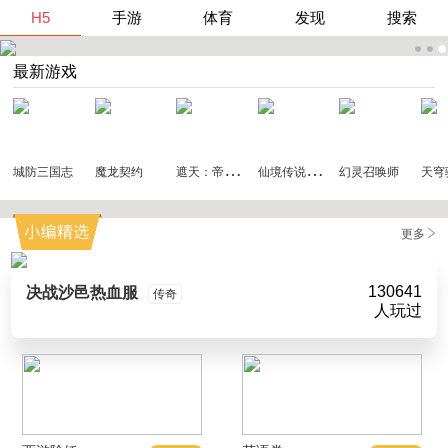
H5
手游
体育
发现
搜索
最新游戏
遮
天：帝路争锋
仙
境传说：破晓
城防三国志
魔龙契约
幻灵召唤师
天穹
更多
130641
决战沙邑热血服
传奇
人玩过