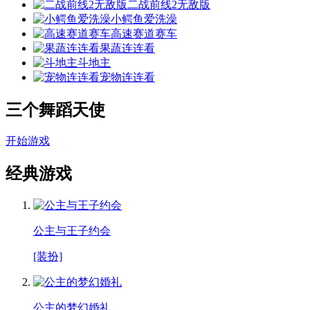
二战前线2无敌版
小鳄鱼爱洗澡
高速赛道赛车
果蔬连连看
斗地主
宠物连连看
三个舞蹈天使
开始游戏
经典游戏
公主与王子约会
[装扮]
公主的梦幻婚礼