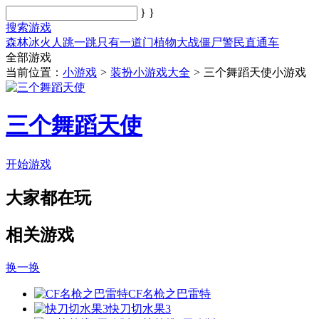
}
}
搜索游戏
森林冰火人
跳一跳
只有一道门
植物大战僵尸
警民直通车
全部游戏
当前位置：
小游戏
>
装扮小游戏大全
>
三个舞蹈天使小游戏
三个舞蹈天使
开始游戏
大家都在玩
相关游戏
换一换
CF名枪之巴雷特
快刀切水果3