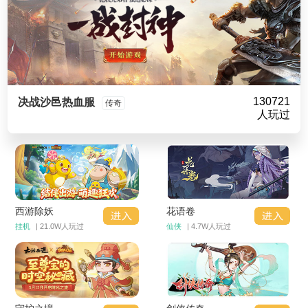
130721
决战沙邑热血服
传奇
人玩过
西游除妖
花语卷
挂机
| 21.0W人玩过
仙侠
| 4.7W人玩过