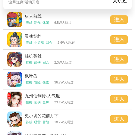
人玩过
“金风送爽”活动开启
猎人前线
养成
动作
休闲
| 6.5W人玩过
灵魂契约
养成
小游戏
回合
| 2.6W人玩过
挂机英雄
挂机
武侠
回合
| 2.3W人玩过
枫叶岛
挂机
冒险
像素
| 36.7W人玩过
九州仙剑传-人气服
挂机
仙侠
全屏
| 23.1W人玩过
史小坑的花前月下
养成
经营
冒险
| 18.7W人玩过