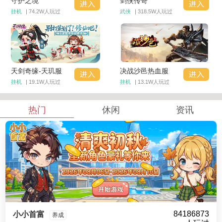
守护之境
剑侠传奇
挂机
| 74.2W人玩过
武侠
| 318.5W人玩过
天剑奇缘-天玑服
决战沙邑热血服
挂机
| 19.1W人玩过
挂机
| 13.1W人玩过
热门
休闲
资讯
84186873
小小首富
养成