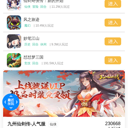
仙剑奇侠传：新的开始
仙侠
冒险
回合
| 11.2W人玩过
风之旅迹
魔幻
| 10.4W人玩过
妙笔江山
历史
回合
休闲
| 9.3W人玩过
怼怼梦三国
竞技
回合
| 191.5W人玩过
230668
九州仙剑传-人气服
仙侠