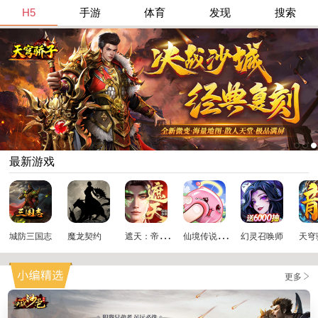
H5
手游
体育
发现
搜索
最新游戏
遮
天：帝路争锋
仙
境传说：破晓
城防三国志
魔龙契约
幻灵召唤师
天穹
更多