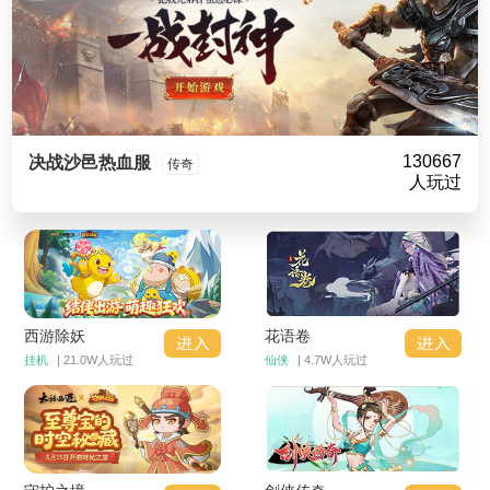
130667
决战沙邑热血服
传奇
人玩过
西游除妖
花语卷
挂机
| 21.0W人玩过
仙侠
| 4.7W人玩过