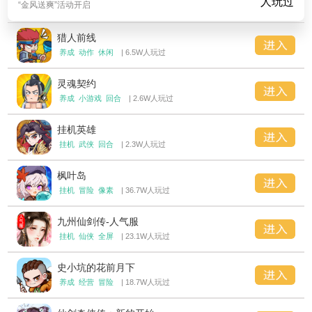
人玩过
“金风送爽”活动开启
猎人前线
养成
动作
休闲
| 6.5W人玩过
灵魂契约
养成
小游戏
回合
| 2.6W人玩过
挂机英雄
挂机
武侠
回合
| 2.3W人玩过
枫叶岛
挂机
冒险
像素
| 36.7W人玩过
九州仙剑传-人气服
挂机
仙侠
全屏
| 23.1W人玩过
史小坑的花前月下
养成
经营
冒险
| 18.7W人玩过