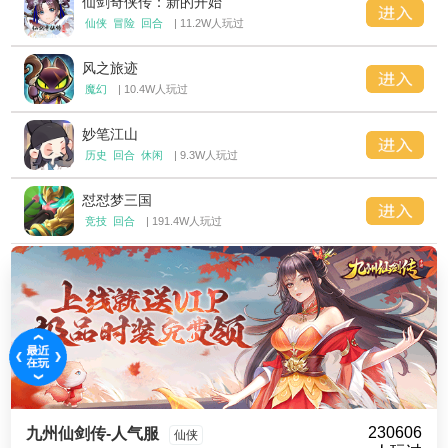
仙剑奇侠传：新的开始
仙侠
冒险
回合
| 11.2W人玩过
风之旅迹
魔幻
| 10.4W人玩过
妙笔江山
历史
回合
休闲
| 9.3W人玩过
怼怼梦三国
竞技
回合
| 191.4W人玩过
230606
九州仙剑传-人气服
仙侠