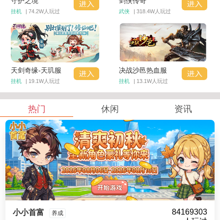
守护之境
剑侠传奇
挂机
| 74.2W人玩过
武侠
| 318.4W人玩过
天剑奇缘-天玑服
决战沙邑热血服
挂机
| 19.1W人玩过
挂机
| 13.1W人玩过
热门
休闲
资讯
84169303
小小首富
养成