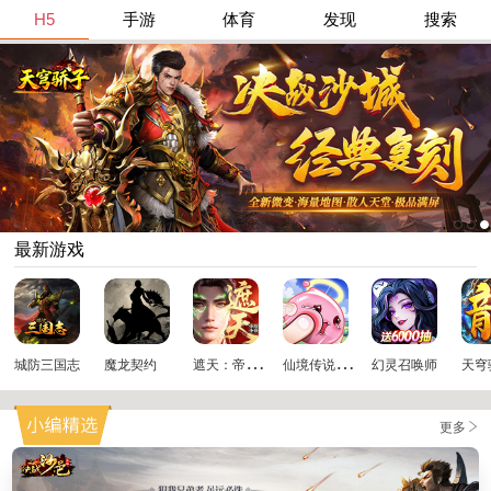
H5
手游
体育
发现
搜索
最新游戏
遮
天：帝路争锋
仙
境传说：破晓
城防三国志
魔龙契约
幻灵召唤师
天穹
更多