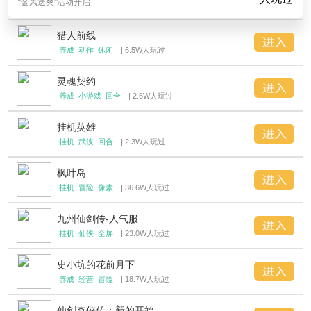
“金风送爽”活动开启
猎人前线
养成
动作
休闲
| 6.5W人玩过
灵魂契约
养成
小游戏
回合
| 2.6W人玩过
挂机英雄
挂机
武侠
回合
| 2.3W人玩过
枫叶岛
挂机
冒险
像素
| 36.6W人玩过
九州仙剑传-人气服
挂机
仙侠
全屏
| 23.0W人玩过
史小坑的花前月下
养成
经营
冒险
| 18.7W人玩过
仙剑奇侠传：新的开始