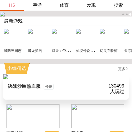
H5
手游
体育
发现
搜索
最新游戏
遮
天：帝路争锋
仙
境传说：破晓
城防三国志
魔龙契约
幻灵召唤师
天穹
更多
130499
决战沙邑热血服
传奇
人玩过