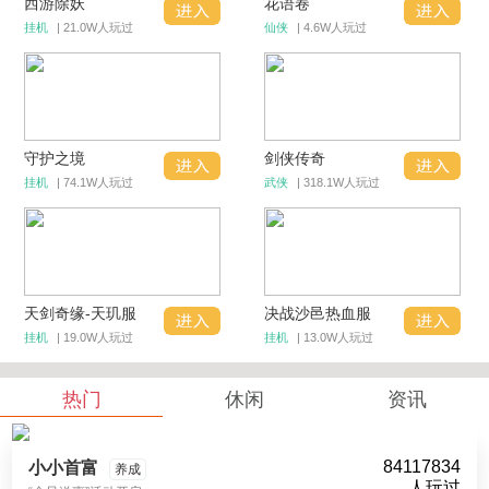
西游除妖
花语卷
挂机
| 21.0W人玩过
仙侠
| 4.6W人玩过
守护之境
剑侠传奇
挂机
| 74.1W人玩过
武侠
| 318.1W人玩过
天剑奇缘-天玑服
决战沙邑热血服
挂机
| 19.0W人玩过
挂机
| 13.0W人玩过
热门
休闲
资讯
84117834
小小首富
养成
人玩过