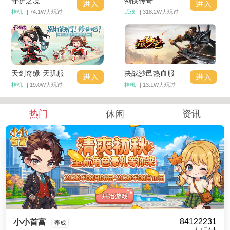
守护之境
剑侠传奇
挂机
| 74.1W人玩过
武侠
| 318.2W人玩过
天剑奇缘-天玑服
决战沙邑热血服
挂机
| 19.0W人玩过
挂机
| 13.1W人玩过
热门
休闲
资讯
84122231
小小首富
养成