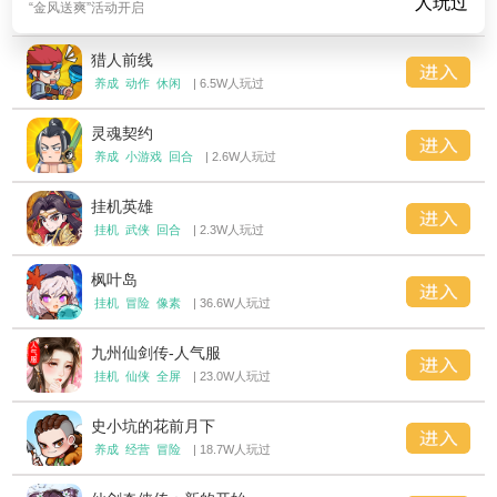
人玩过
“金风送爽”活动开启
猎人前线
养成
动作
休闲
| 6.5W人玩过
灵魂契约
养成
小游戏
回合
| 2.6W人玩过
挂机英雄
挂机
武侠
回合
| 2.3W人玩过
枫叶岛
挂机
冒险
像素
| 36.6W人玩过
九州仙剑传-人气服
挂机
仙侠
全屏
| 23.0W人玩过
史小坑的花前月下
养成
经营
冒险
| 18.7W人玩过