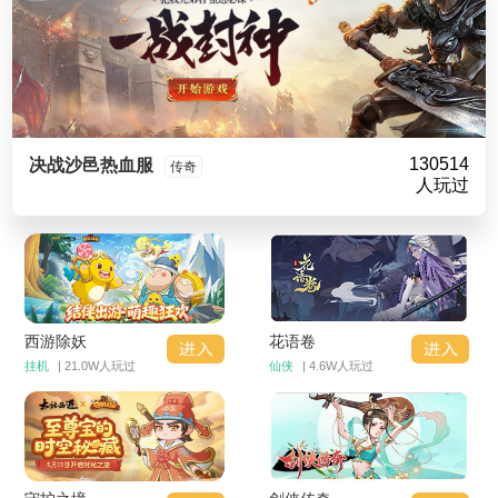
130514
决战沙邑热血服
传奇
人玩过
西游除妖
花语卷
挂机
| 21.0W人玩过
仙侠
| 4.6W人玩过