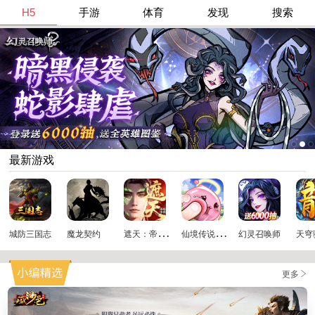
H5
手游
体育
发现
搜索
最新游戏
遮
天：帝路争锋
仙
境传说：破晓
城防三国志
魔龙契约
幻灵召唤师
天穹
更多