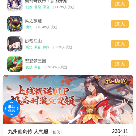
仙剑奇侠传：新的开始
仙侠
冒险
回合
| 11.2W人玩过
风之旅迹
魔幻
| 10.4W人玩过
妙笔江山
历史
回合
休闲
| 9.3W人玩过
怼怼梦三国
竞技
回合
| 191.4W人玩过
230411
九州仙剑传-人气服
仙侠