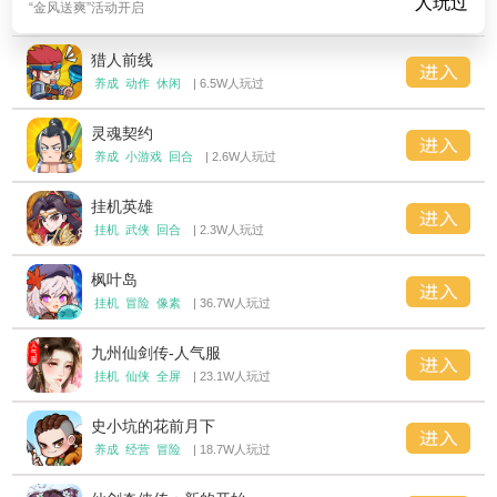
人玩过
“金风送爽”活动开启
猎人前线
养成
动作
休闲
| 6.5W人玩过
灵魂契约
养成
小游戏
回合
| 2.6W人玩过
挂机英雄
挂机
武侠
回合
| 2.3W人玩过
枫叶岛
挂机
冒险
像素
| 36.7W人玩过
九州仙剑传-人气服
挂机
仙侠
全屏
| 23.1W人玩过
史小坑的花前月下
养成
经营
冒险
| 18.7W人玩过