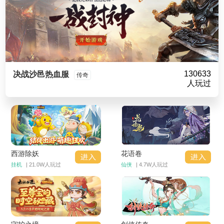
130633
决战沙邑热血服
传奇
人玩过
西游除妖
花语卷
挂机
| 21.0W人玩过
仙侠
| 4.7W人玩过