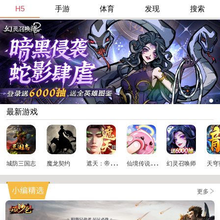
H5
手游
体育
发现
搜索
最新游戏
遮
天：帝路争锋
仙
境传说：破晓
城防三国志
魔龙契约
幻灵召唤师
天穹
更多