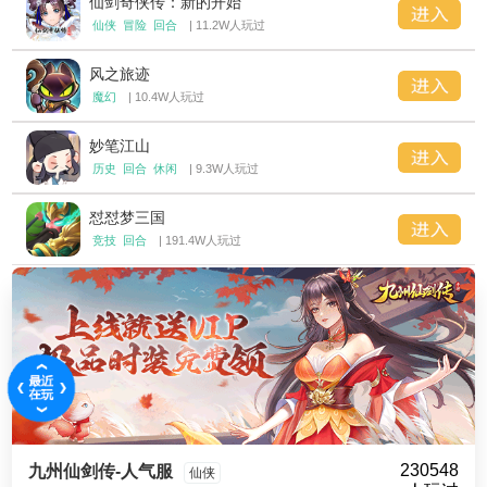
仙剑奇侠传：新的开始
仙侠
冒险
回合
| 11.2W人玩过
风之旅迹
魔幻
| 10.4W人玩过
妙笔江山
历史
回合
休闲
| 9.3W人玩过
怼怼梦三国
竞技
回合
| 191.4W人玩过
230548
九州仙剑传-人气服
仙侠