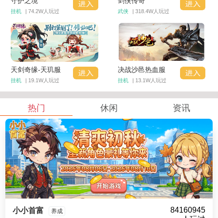
守护之境
剑侠传奇
挂机
| 74.2W人玩过
武侠
| 318.4W人玩过
天剑奇缘-天玑服
决战沙邑热血服
挂机
| 19.1W人玩过
挂机
| 13.1W人玩过
热门
休闲
资讯
84160945
小小首富
养成