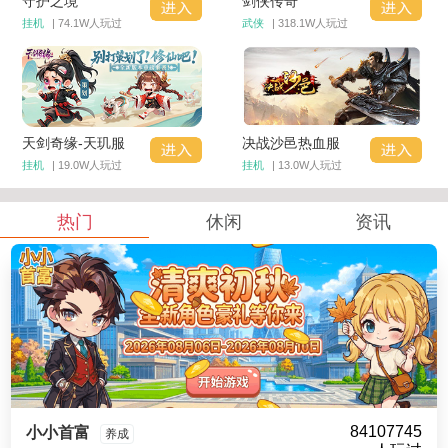
守护之境
剑侠传奇
挂机
| 74.1W人玩过
武侠
| 318.1W人玩过
天剑奇缘-天玑服
决战沙邑热血服
挂机
| 19.0W人玩过
挂机
| 13.0W人玩过
热门
休闲
资讯
84107745
小小首富
养成