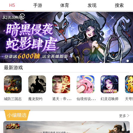
H5
手游
体育
发现
搜索
最新游戏
遮
天：帝路争锋
仙
境传说：破晓
城防三国志
魔龙契约
幻灵召唤师
天穹
更多