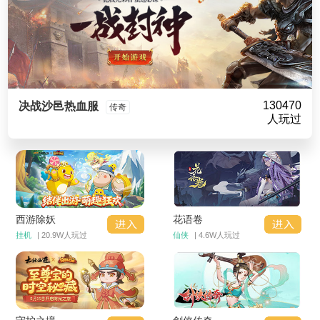
130470
决战沙邑热血服
传奇
人玩过
西游除妖
花语卷
挂机
| 20.9W人玩过
仙侠
| 4.6W人玩过