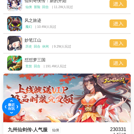
仙剑奇侠传：新的开始
仙侠
冒险
回合
| 11.2W人玩过
风之旅迹
魔幻
| 10.4W人玩过
妙笔江山
历史
回合
休闲
| 9.2W人玩过
怼怼梦三国
竞技
回合
| 191.4W人玩过
230331
九州仙剑传-人气服
仙侠