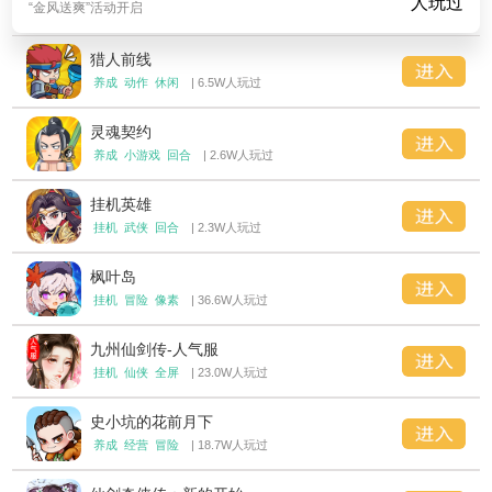
人玩过
“金风送爽”活动开启
猎人前线
养成
动作
休闲
| 6.5W人玩过
灵魂契约
养成
小游戏
回合
| 2.6W人玩过
挂机英雄
挂机
武侠
回合
| 2.3W人玩过
枫叶岛
挂机
冒险
像素
| 36.6W人玩过
九州仙剑传-人气服
挂机
仙侠
全屏
| 23.0W人玩过
史小坑的花前月下
养成
经营
冒险
| 18.7W人玩过