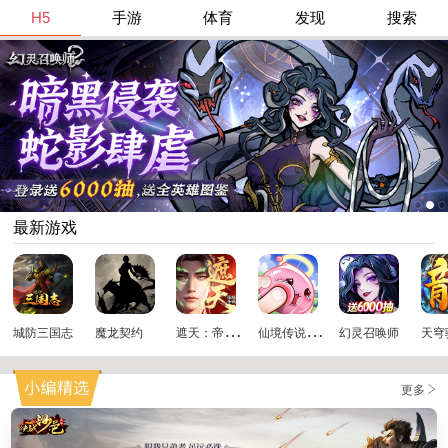
H5
手游
体育
发现
搜索
最新游戏
遮
天：帝路争锋
仙
境传说：破晓
城防三国志
魔龙契约
幻灵召唤师
天穹
更多