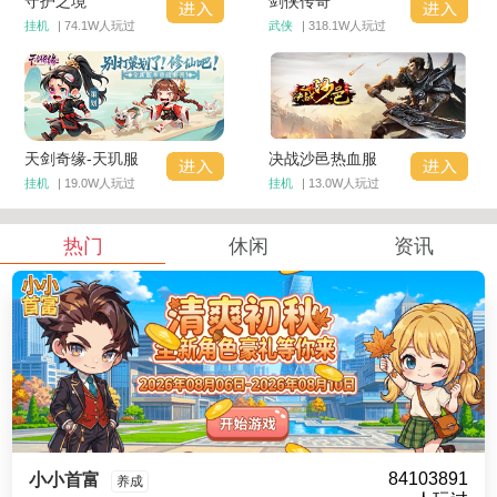
守护之境
剑侠传奇
挂机
| 74.1W人玩过
武侠
| 318.1W人玩过
天剑奇缘-天玑服
决战沙邑热血服
挂机
| 19.0W人玩过
挂机
| 13.0W人玩过
热门
休闲
资讯
84103891
小小首富
养成