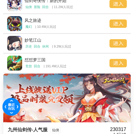
仙剑奇侠传：新的开始
仙侠
冒险
回合
| 11.2W人玩过
风之旅迹
魔幻
| 10.4W人玩过
妙笔江山
历史
回合
休闲
| 9.2W人玩过
怼怼梦三国
竞技
回合
| 191.4W人玩过
230317
九州仙剑传-人气服
仙侠