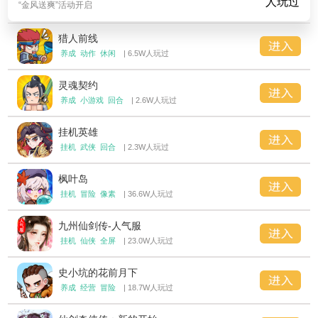
人玩过
“金风送爽”活动开启
猎人前线
养成
动作
休闲
| 6.5W人玩过
灵魂契约
养成
小游戏
回合
| 2.6W人玩过
挂机英雄
挂机
武侠
回合
| 2.3W人玩过
枫叶岛
挂机
冒险
像素
| 36.6W人玩过
九州仙剑传-人气服
挂机
仙侠
全屏
| 23.0W人玩过
史小坑的花前月下
养成
经营
冒险
| 18.7W人玩过