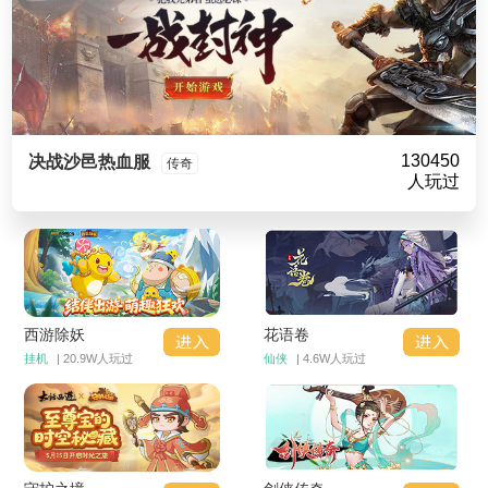
130450
决战沙邑热血服
传奇
人玩过
西游除妖
花语卷
挂机
| 20.9W人玩过
仙侠
| 4.6W人玩过