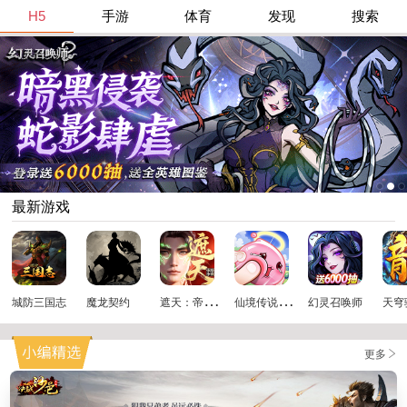
H5
手游
体育
发现
搜索
最新游戏
遮
天：帝路争锋
仙
境传说：破晓
城防三国志
魔龙契约
幻灵召唤师
天穹
更多