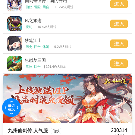
仙剑奇侠传：新的开始
仙侠
冒险
回合
| 11.2W人玩过
风之旅迹
魔幻
| 10.4W人玩过
妙笔江山
历史
回合
休闲
| 9.2W人玩过
怼怼梦三国
竞技
回合
| 191.4W人玩过
230314
九州仙剑传-人气服
仙侠