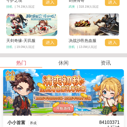
守护之境
剑侠传奇
挂机
| 74.1W人玩过
武侠
| 318.1W人玩过
天剑奇缘-天玑服
决战沙邑热血服
挂机
| 19.0W人玩过
挂机
| 13.0W人玩过
热门
休闲
资讯
84103371
小小首富
养成