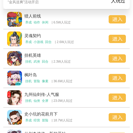
人玩过
“金风送爽”活动开启
猎人前线
养成
动作
休闲
| 6.5W人玩过
灵魂契约
养成
小游戏
回合
| 2.6W人玩过
挂机英雄
挂机
武侠
回合
| 2.3W人玩过
枫叶岛
挂机
冒险
像素
| 36.6W人玩过
九州仙剑传-人气服
挂机
仙侠
全屏
| 23.0W人玩过
史小坑的花前月下
养成
经营
冒险
| 18.7W人玩过