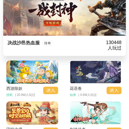
130448
决战沙邑热血服
传奇
人玩过
西游除妖
花语卷
挂机
| 20.9W人玩过
仙侠
| 4.6W人玩过