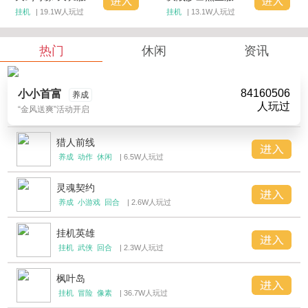
挂机
| 19.1W人玩过
挂机
| 13.1W人玩过
热门
休闲
资讯
84160506
小小首富
养成
人玩过
“金风送爽”活动开启
猎人前线
养成
动作
休闲
| 6.5W人玩过
灵魂契约
养成
小游戏
回合
| 2.6W人玩过
挂机英雄
挂机
武侠
回合
| 2.3W人玩过
枫叶岛
挂机
冒险
像素
| 36.7W人玩过