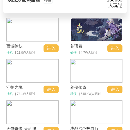
决战沙邑热血服
传奇
人玩过
西游除妖
花语卷
挂机
| 21.0W人玩过
仙侠
| 4.7W人玩过
守护之境
剑侠传奇
挂机
| 74.1W人玩过
武侠
| 318.4W人玩过
天剑奇缘-天玑服
决战沙邑热血服