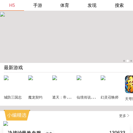
H5
手游
体育
发现
搜索
最新游戏
遮
天：帝路争锋
仙
境传说：破晓
城防三国志
魔龙契约
幻灵召唤师
天穹
更多
130633